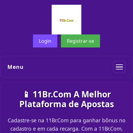
Login
Registrar-se
Menu
📱 11Br.Com A Melhor
Plataforma de Apostas
Cadastre-se na 11Br.Com para ganhar bônus no
cadastro e em cada recarga. Com a 11Br.Com,