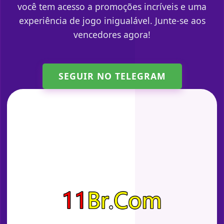
você tem acesso a promoções incríveis e uma
experiência de jogo inigualável. Junte-se aos
vencedores agora!
SEGUIR NO TELEGRAM