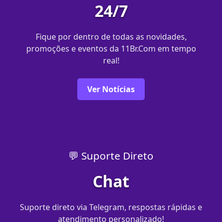
24/7
Fique por dentro de todas as novidades,
promoções e eventos da 11Br.Com em tempo
real!
Ver Notícias
💬 Suporte Direto
Chat
Suporte direto via Telegram, respostas rápidas e
atendimento personalizado!