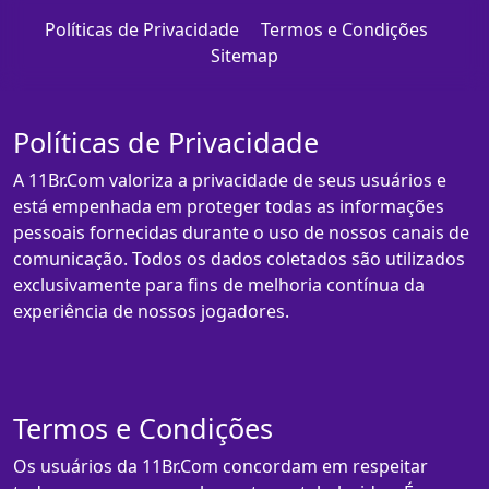
Políticas de Privacidade
Termos e Condições
Sitemap
Políticas de Privacidade
A 11Br.Com valoriza a privacidade de seus usuários e
está empenhada em proteger todas as informações
pessoais fornecidas durante o uso de nossos canais de
comunicação. Todos os dados coletados são utilizados
exclusivamente para fins de melhoria contínua da
experiência de nossos jogadores.
Termos e Condições
Os usuários da 11Br.Com concordam em respeitar