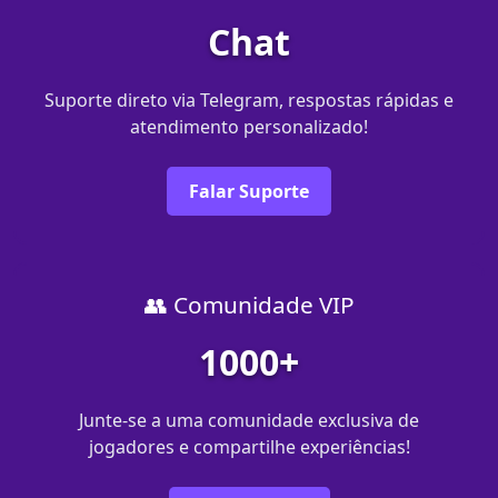
Chat
Suporte direto via Telegram, respostas rápidas e
atendimento personalizado!
Falar Suporte
👥 Comunidade VIP
1000+
Junte-se a uma comunidade exclusiva de
jogadores e compartilhe experiências!