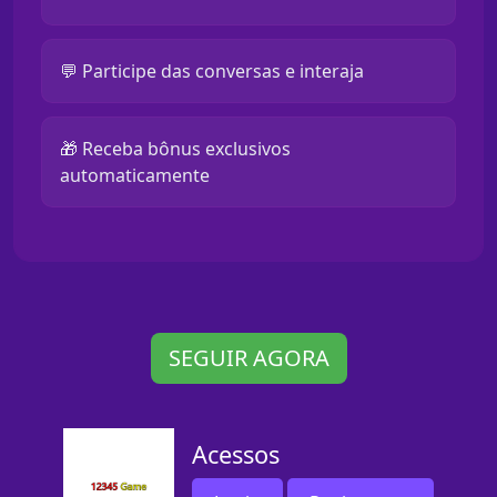
💬 Participe das conversas e interaja
🎁 Receba bônus exclusivos
automaticamente
SEGUIR AGORA
Acessos