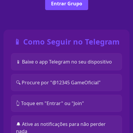
Entrar Grupo
📱 Como Seguir no Telegram
📱 Baixe o app Telegram no seu dispositivo
🔍 Procure por "@12345 GameOficial"
👆 Toque em "Entrar" ou "Join"
🔔 Ative as notificações para não perder
nada