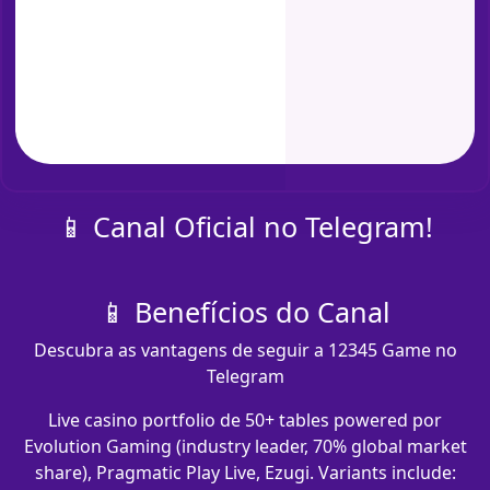
📱 Canal Oficial no Telegram!
📱 Benefícios do Canal
Descubra as vantagens de seguir a 12345 Game no
Telegram
Live casino portfolio de 50+ tables powered por
Evolution Gaming (industry leader, 70% global market
share), Pragmatic Play Live, Ezugi. Variants include: