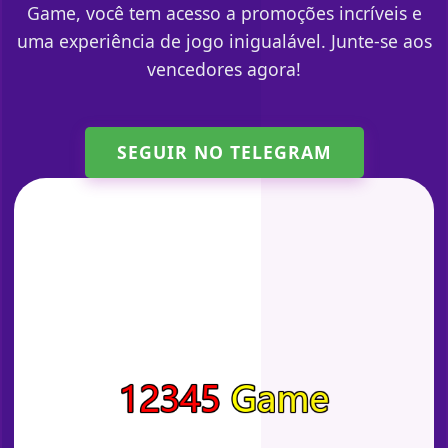
Game, você tem acesso a promoções incríveis e
uma experiência de jogo inigualável. Junte-se aos
vencedores agora!
SEGUIR NO TELEGRAM