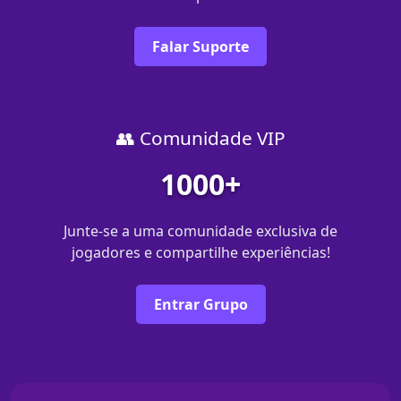
Falar Suporte
👥 Comunidade VIP
1000+
Junte-se a uma comunidade exclusiva de
jogadores e compartilhe experiências!
Entrar Grupo