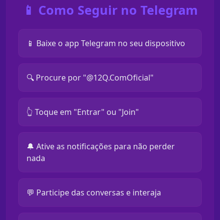
📱 Como Seguir no Telegram
📱 Baixe o app Telegram no seu dispositivo
🔍 Procure por "@12Q.ComOficial"
👆 Toque em "Entrar" ou "Join"
🔔 Ative as notificações para não perder
nada
💬 Participe das conversas e interaja