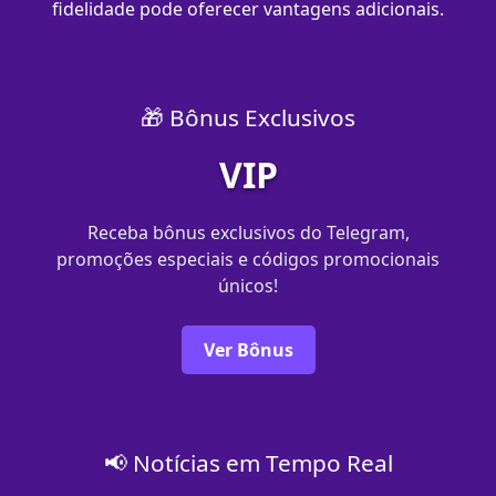
fidelidade pode oferecer vantagens adicionais.
🎁 Bônus Exclusivos
VIP
Receba bônus exclusivos do Telegram,
promoções especiais e códigos promocionais
únicos!
Ver Bônus
📢 Notícias em Tempo Real