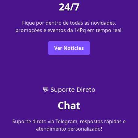
24/7
Fique por dentro de todas as novidades,
promoções e eventos da 14Pg em tempo real!
Ver Notícias
💬 Suporte Direto
Chat
Suporte direto via Telegram, respostas rápidas e
atendimento personalizado!