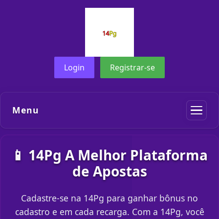
Login
Registrar-se
Menu
📱 14Pg A Melhor Plataforma
de Apostas
Cadastre-se na 14Pg para ganhar bônus no
cadastro e em cada recarga. Com a 14Pg, você