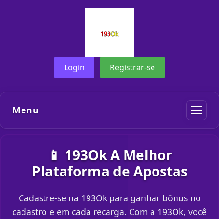
Login
Registrar-se
Menu
📱 193Ok A Melhor
Plataforma de Apostas
Cadastre-se na 193Ok para ganhar bônus no
cadastro e em cada recarga. Com a 193Ok, você