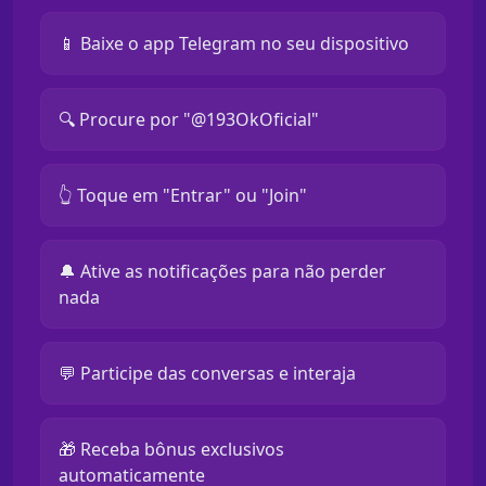
📱 Baixe o app Telegram no seu dispositivo
🔍 Procure por "@193OkOficial"
👆 Toque em "Entrar" ou "Join"
🔔 Ative as notificações para não perder
nada
💬 Participe das conversas e interaja
🎁 Receba bônus exclusivos
automaticamente