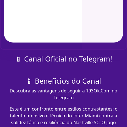
📱 Canal Oficial no Telegram!
📱 Benefícios do Canal
Descubra as vantagens de seguir a 193Ok.Com no
Telegram
Este é um confronto entre estilos contrastantes: o
talento ofensivo e técnico do Inter Miami contra a
solidez tática e resiliência do Nashville SC. O jogo