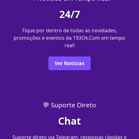
24/7
Fique por dentro de todas as novidades,
promoções e eventos da 193Ok.Com em tempo
real!
Ver Notícias
💬 Suporte Direto
Chat
Suporte direto via Telegram, respostas rápidas e