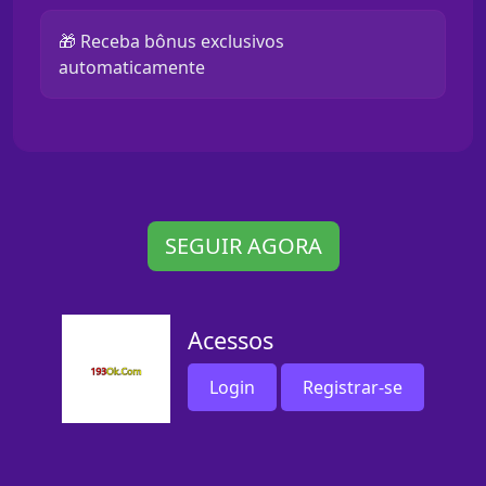
🎁 Receba bônus exclusivos
automaticamente
SEGUIR AGORA
Acessos
Login
Registrar-se