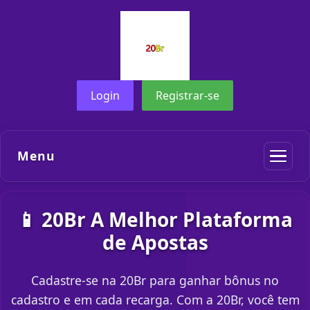
Login
Registrar-se
Menu
📱 20Br A Melhor Plataforma
de Apostas
Cadastre-se na 20Br para ganhar bônus no
cadastro e em cada recarga. Com a 20Br, você tem