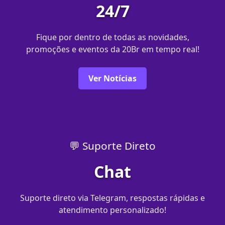
24/7
Fique por dentro de todas as novidades,
promoções e eventos da 20Br em tempo real!
Ver Notícias
💬 Suporte Direto
Chat
Suporte direto via Telegram, respostas rápidas e
atendimento personalizado!