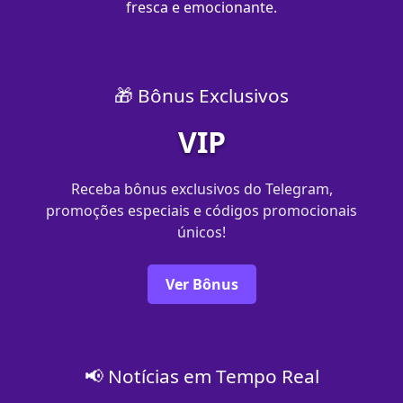
fresca e emocionante.
🎁 Bônus Exclusivos
VIP
Receba bônus exclusivos do Telegram,
promoções especiais e códigos promocionais
únicos!
Ver Bônus
📢 Notícias em Tempo Real