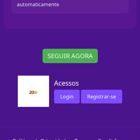
automaticamente
SEGUIR AGORA
Acessos
Login
Registrar-se