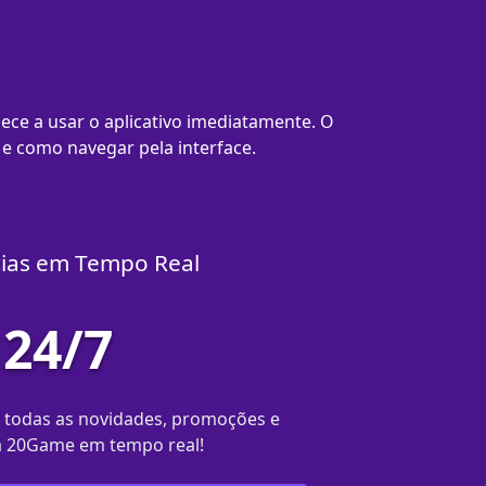
mece a usar o aplicativo imediatamente. O
s e como navegar pela interface.
cias em Tempo Real
24/7
e todas as novidades, promoções e
a 20Game em tempo real!