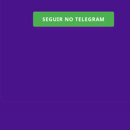
SEGUIR NO TELEGRAM