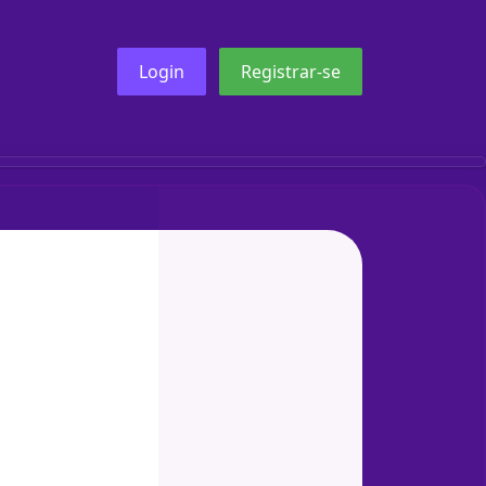
Login
Registrar-se