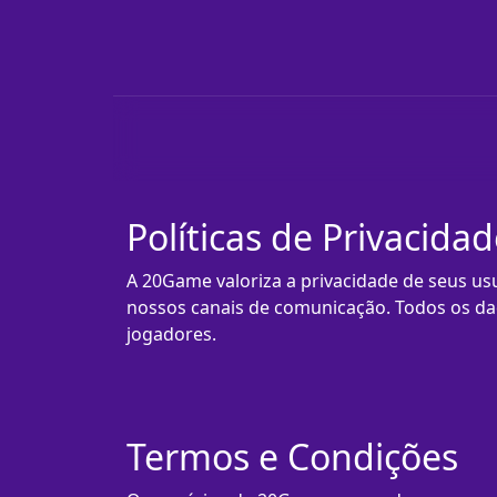
Políticas de Privacida
A 20Game valoriza a privacidade de seus u
nossos canais de comunicação. Todos os dad
jogadores.
Termos e Condições