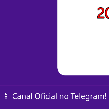
📱 Canal Oficial no Telegram!