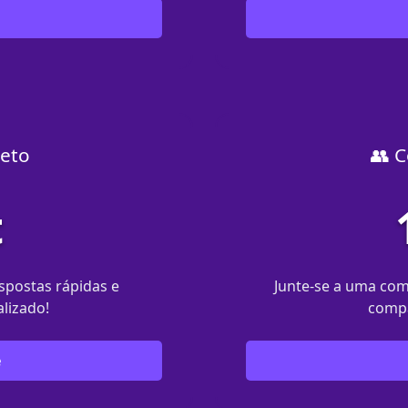
reto
👥 
t
espostas rápidas e
Junte-se a uma com
lizado!
compa
e