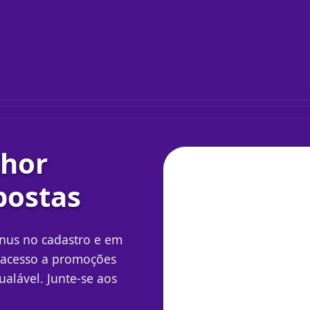
lhor
postas
nus no cadastro e em
 acesso a promoções
ualável. Junte-se aos