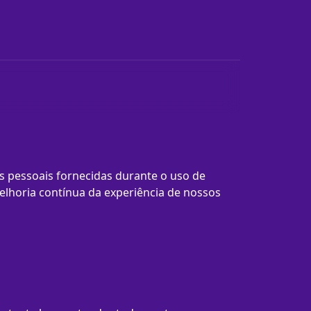
s pessoais fornecidas durante o uso de
elhoria contínua da experiência de nossos