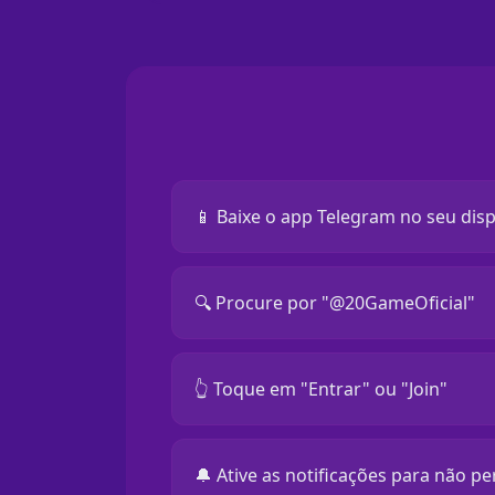
📱 Baixe o app Telegram no seu disp
🔍 Procure por "@20GameOficial"
👆 Toque em "Entrar" ou "Join"
🔔 Ative as notificações para não p