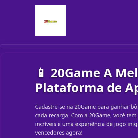
📱 20Game A Me
Plataforma de A
Cadastre-se na 20Game para ganhar bô
cada recarga. Com a 20Game, você tem
incríveis e uma experiência de jogo inig
vencedores agora!