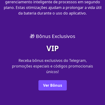
gerenciamento inteligente de processos em segundo
plano. Estas otimizações ajudam a prolongar a vida útil
da bateria durante o uso do aplicativo.
🎁 Bônus Exclusivos
VIP
Receba bônus exclusivos do Telegram,
promoções especiais e códigos promocionais
únicos!
Ver Bônus