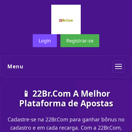
Login
Registrar-se
Menu
📱 22Br.Com A Melhor
Plataforma de Apostas
Cadastre-se na 22Br.Com para ganhar bônus no
cadastro e em cada recarga. Com a 22Br.Com,