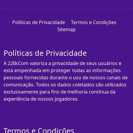
Políticas de Privacidade
Termos e Condições
Sitemap
Políticas de Privacidade
A 22Br.Com valoriza a privacidade de seus usuários e
está empenhada em proteger todas as informações
pessoais fornecidas durante o uso de nossos canais de
comunicação. Todos os dados coletados são utilizados
exclusivamente para fins de melhoria contínua da
experiência de nossos jogadores.
Termos e Condições