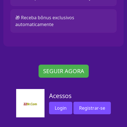
🎁 Receba bônus exclusivos
automaticamente
SEGUIR AGORA
Acessos
Login
Registrar-se