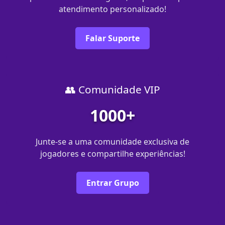
atendimento personalizado!
Falar Suporte
👥 Comunidade VIP
1000+
Junte-se a uma comunidade exclusiva de
jogadores e compartilhe experiências!
Entrar Grupo