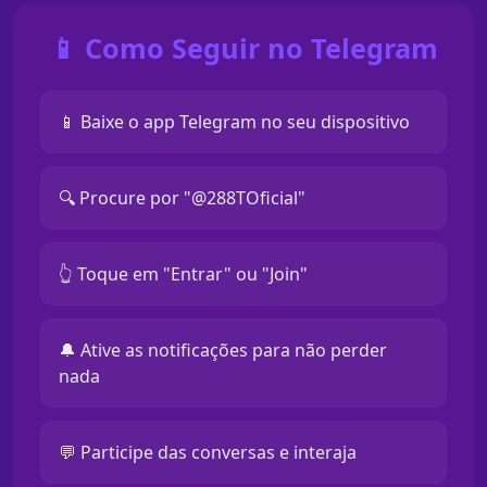
📱 Como Seguir no Telegram
📱 Baixe o app Telegram no seu dispositivo
🔍 Procure por "@288TOficial"
👆 Toque em "Entrar" ou "Join"
🔔 Ative as notificações para não perder
nada
💬 Participe das conversas e interaja