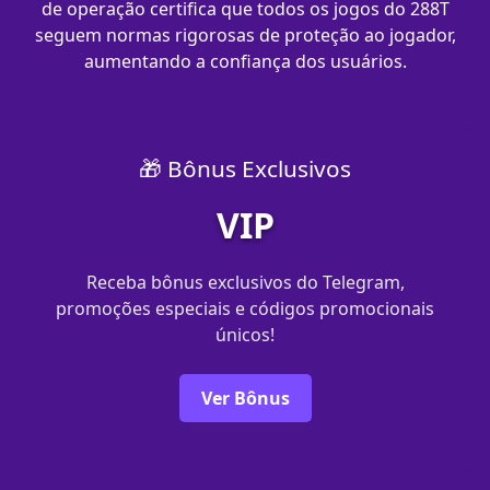
de operação certifica que todos os jogos do 288T
seguem normas rigorosas de proteção ao jogador,
aumentando a confiança dos usuários.
🎁 Bônus Exclusivos
VIP
Receba bônus exclusivos do Telegram,
promoções especiais e códigos promocionais
únicos!
Ver Bônus