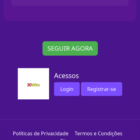
SEGUIR AGORA
Acessos
Login
Registrar-se
Políticas de Privacidade
Termos e Condições