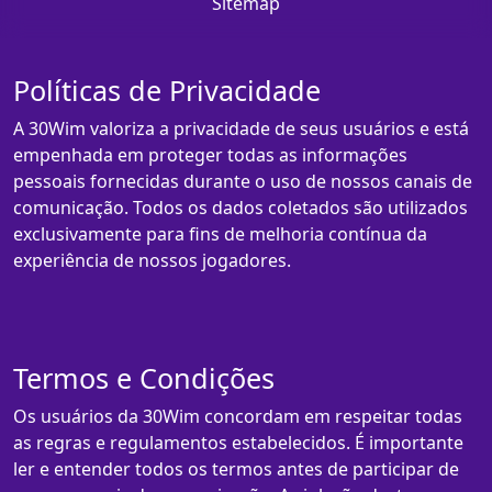
Sitemap
Políticas de Privacidade
A 30Wim valoriza a privacidade de seus usuários e está
empenhada em proteger todas as informações
pessoais fornecidas durante o uso de nossos canais de
comunicação. Todos os dados coletados são utilizados
exclusivamente para fins de melhoria contínua da
experiência de nossos jogadores.
Termos e Condições
Os usuários da 30Wim concordam em respeitar todas
as regras e regulamentos estabelecidos. É importante
ler e entender todos os termos antes de participar de