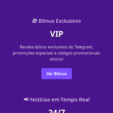
🎁 Bônus Exclusivos
VIP
Receba bônus exclusivos do Telegram,
promoções especiais e códigos promocionais
únicos!
Ver Bônus
📢 Notícias em Tempo Real
24/7