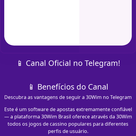
📱 Canal Oficial no Telegram!
📱 Benefícios do Canal
Descubra as vantagens de seguir a 30Wim no Telegram
Este é um software de apostas extremamente confiável
— a plataforma 30Wim Brasil oferece através da 30Wim
todos os jogos de cassino populares para diferentes
perfis de usuário.