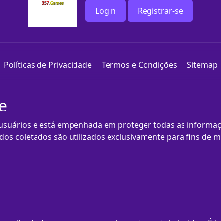
Login
Registrar-se
Políticas de Privacidade
Termos e Condições
Sitemap
de
s usuários e está empenhada em proteger todas as informaç
os coletados são utilizados exclusivamente para fins de m