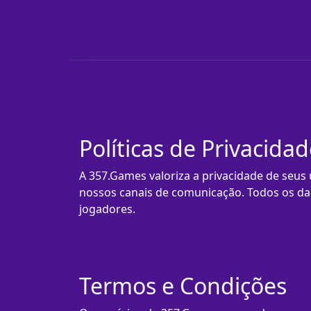
Políticas de Privacida
A 357.Games valoriza a privacidade de seu
nossos canais de comunicação. Todos os dad
jogadores.
Termos e Condições