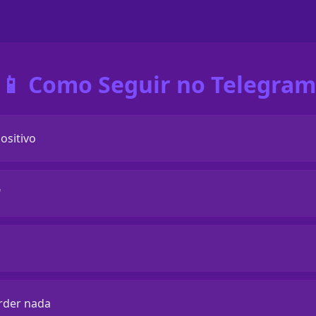
📱 Como Seguir no Telegram
ositivo
"
erder nada