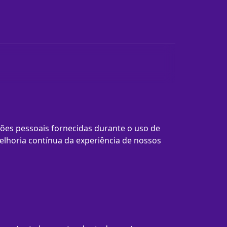
ões pessoais fornecidas durante o uso de
elhoria contínua da experiência de nossos