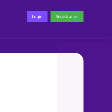
Login
Registrar-se