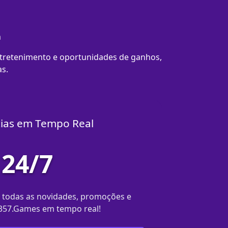
m
retenimento e oportunidades de ganhos,
as.
cias em Tempo Real
24/7
e todas as novidades, promoções e
357.Games em tempo real!