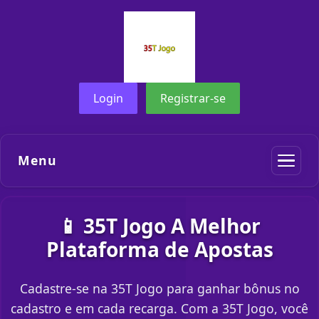
Login
Registrar-se
Menu
📱 35T Jogo A Melhor
Plataforma de Apostas
Cadastre-se na 35T Jogo para ganhar bônus no
cadastro e em cada recarga. Com a 35T Jogo, você