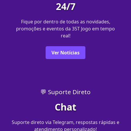
24/7
Fique por dentro de todas as novidades,
promoções e eventos da 35T Jogo em tempo
real!
Ver Notícias
💬 Suporte Direto
Chat
Suporte direto via Telegram, respostas rápidas e
atendimento personalizado!