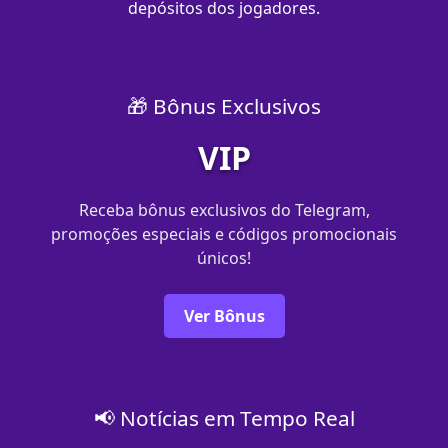
depósitos dos jogadores.
🎁 Bônus Exclusivos
VIP
Receba bônus exclusivos do Telegram,
promoções especiais e códigos promocionais
únicos!
Ver Bônus
📢 Notícias em Tempo Real