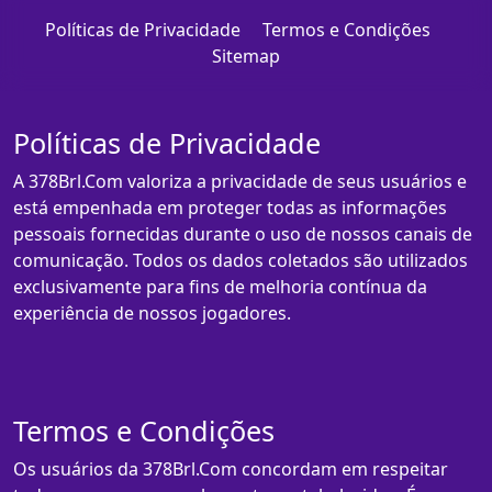
Políticas de Privacidade
Termos e Condições
Sitemap
Políticas de Privacidade
A 378Brl.Com valoriza a privacidade de seus usuários e
está empenhada em proteger todas as informações
pessoais fornecidas durante o uso de nossos canais de
comunicação. Todos os dados coletados são utilizados
exclusivamente para fins de melhoria contínua da
experiência de nossos jogadores.
Termos e Condições
Os usuários da 378Brl.Com concordam em respeitar