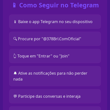
📱 Como Seguir no Telegram
📱 Baixe o app Telegram no seu dispositivo
🔍 Procure por "@378Brl.ComOficial"
👆 Toque em "Entrar" ou "Join"
🔔 Ative as notificações para não perder
nada
💬 Participe das conversas e interaja