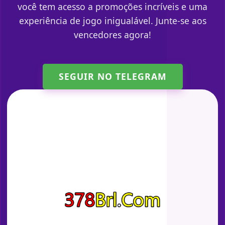
você tem acesso a promoções incríveis e uma
experiência de jogo inigualável. Junte-se aos
vencedores agora!
SEGUIR NO TELEGRAM