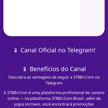
📱 Canal Oficial no Telegram!
📱 Benefícios do Canal
Descubra as vantagens de seguir a 378Brl.Com no
Telegram
A 378Brl.Com é uma plataforma profissional de cassino
online — na plataforma 378Brl.Com Brasil , além de
jogos incríveis, você encontrará promoções