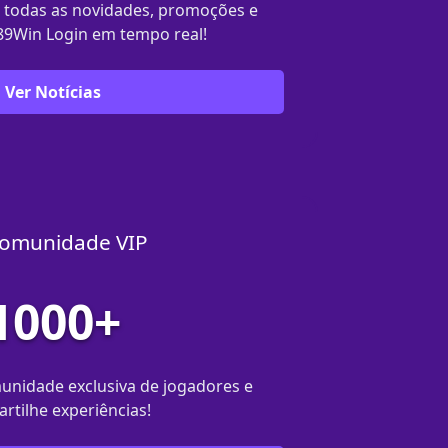
e todas as novidades, promoções e
89Win Login em tempo real!
Ver Notícias
Comunidade VIP
1000+
unidade exclusiva de jogadores e
rtilhe experiências!