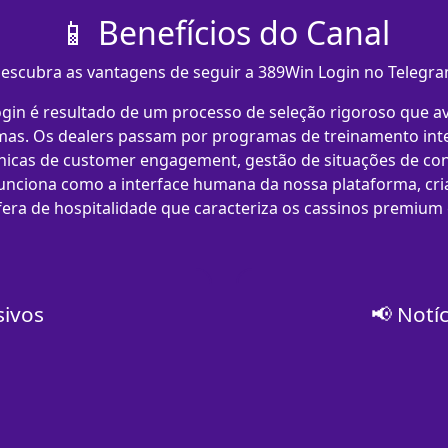
📱 Benefícios do Canal
escubra as vantagens de seguir a 389Win Login no Telegr
Login é resultado de um processo de seleção rigoroso que av
iomas. Os dealers passam por programas de treinamento int
cas de customer engagement, gestão de situações de conf
funciona como a interface humana da nossa plataforma, cr
ra de hospitalidade que caracteriza os cassinos premium
sivos
📢 Notí