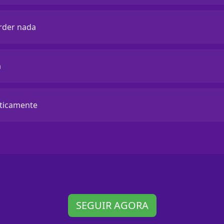
erder nada
a
aticamente
SEGUIR AGORA