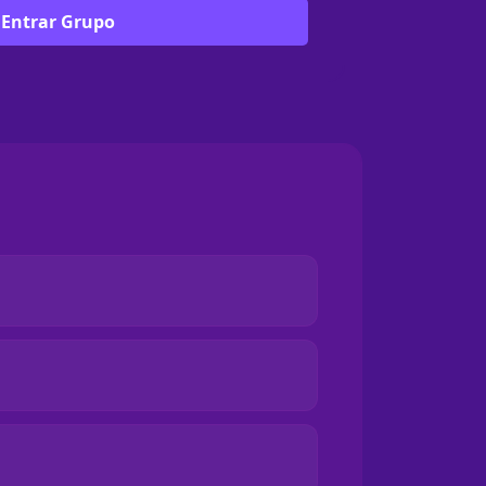
Entrar Grupo