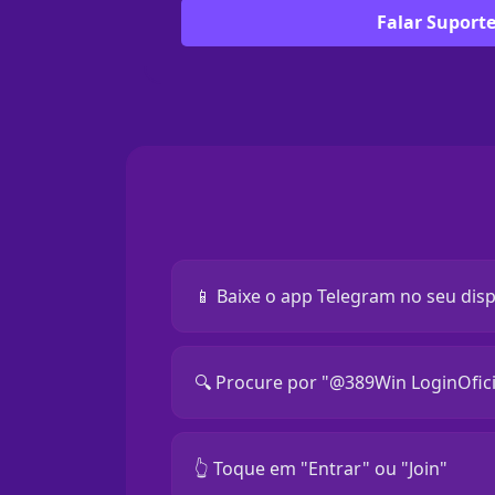
Falar Suport
📱 Baixe o app Telegram no seu disp
🔍 Procure por "@389Win LoginOfici
👆 Toque em "Entrar" ou "Join"