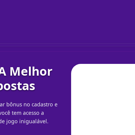
 A Melhor
postas
ar bônus no cadastro e
você tem acesso a
e jogo inigualável.