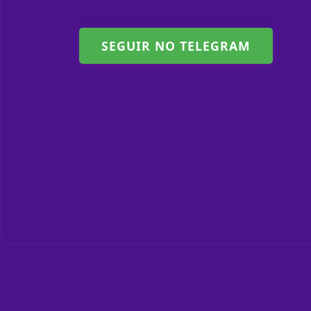
SEGUIR NO TELEGRAM