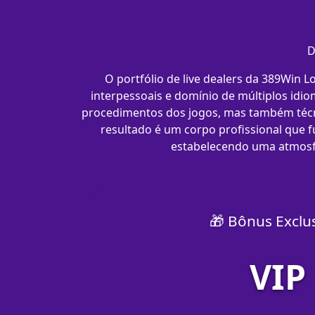
D
O portfólio de live dealers da 389Win 
interpessoais e domínio de múltiplos id
procedimentos dos jogos, mas também técni
resultado é um corpo profissional que 
estabelecendo uma atmosfe
🎁 Bônus Exclu
VIP