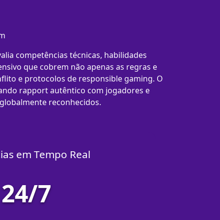
am
alia competências técnicas, habilidades
ensivo que cobrem não apenas as regras e
lito e protocolos de responsible gaming. O
iando rapport autêntico com jogadores e
 globalmente reconhecidos.
cias em Tempo Real
24/7