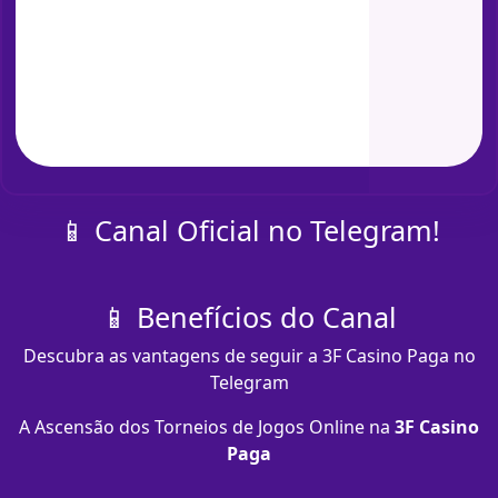
📱 Canal Oficial no Telegram!
📱 Benefícios do Canal
Descubra as vantagens de seguir a 3F Casino Paga no
Telegram
A Ascensão dos Torneios de Jogos Online na
3F Casino
Paga