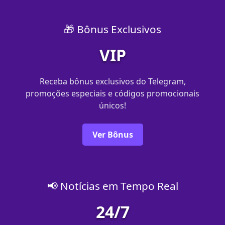
🎁 Bônus Exclusivos
VIP
Receba bônus exclusivos do Telegram,
promoções especiais e códigos promocionais
únicos!
Ver Bônus
📢 Notícias em Tempo Real
24/7