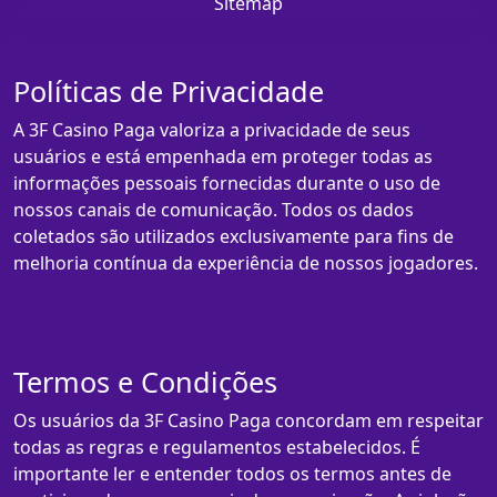
Sitemap
Políticas de Privacidade
A 3F Casino Paga valoriza a privacidade de seus
usuários e está empenhada em proteger todas as
informações pessoais fornecidas durante o uso de
nossos canais de comunicação. Todos os dados
coletados são utilizados exclusivamente para fins de
melhoria contínua da experiência de nossos jogadores.
Termos e Condições
Os usuários da 3F Casino Paga concordam em respeitar
todas as regras e regulamentos estabelecidos. É
importante ler e entender todos os termos antes de