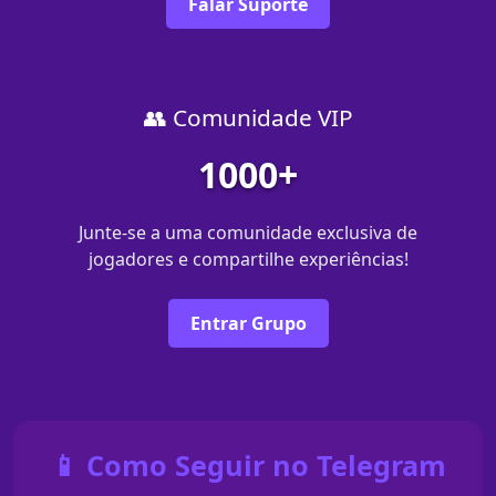
Falar Suporte
👥 Comunidade VIP
1000+
Junte-se a uma comunidade exclusiva de
jogadores e compartilhe experiências!
Entrar Grupo
📱 Como Seguir no Telegram