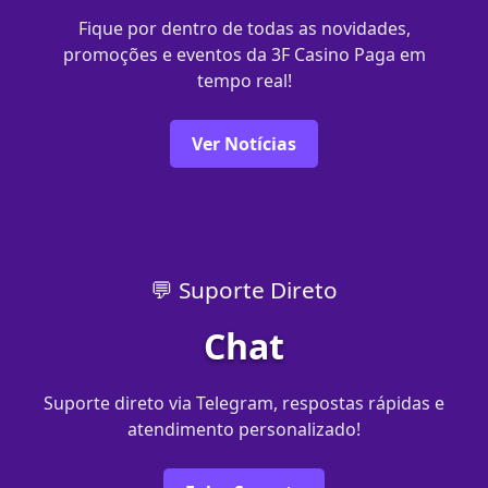
Fique por dentro de todas as novidades,
promoções e eventos da 3F Casino Paga em
tempo real!
Ver Notícias
💬 Suporte Direto
Chat
Suporte direto via Telegram, respostas rápidas e
atendimento personalizado!