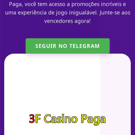
Paga, você tem acesso a promoções incríveis e
uma experiência de jogo inigualável. Junte-se aos
vencedores agora!
SEGUIR NO TELEGRAM