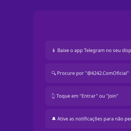
📱 Baixe o app Telegram no seu disp
🔍 Procure por "@4242.ComOficial"
👆 Toque em "Entrar" ou "Join"
🔔 Ative as notificações para não p