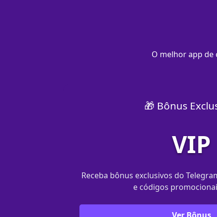
O melhor app de c
🎁 Bônus Exclu
VIP
Receba bônus exclusivos do Telegra
e códigos promocionai
Ver Bônus