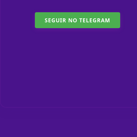
SEGUIR NO TELEGRAM