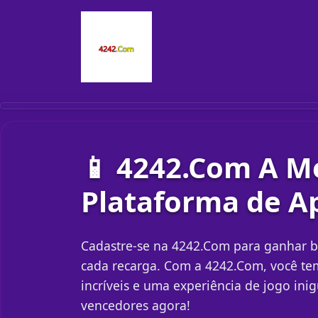
📱 4242.Com A M
Plataforma de A
Cadastre-se na 4242.Com para ganhar 
cada recarga. Com a 4242.Com, você t
incríveis e uma experiência de jogo inig
vencedores agora!