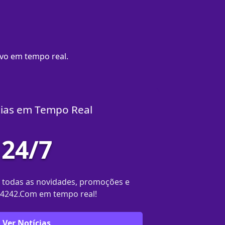
ivo em tempo real.
cias em Tempo Real
24/7
e todas as novidades, promoções e
 4242.Com em tempo real!
Ver Notícias