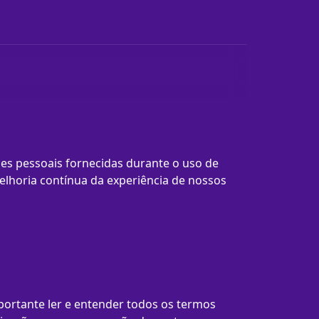
es pessoais fornecidas durante o uso de
elhoria contínua da experiência de nossos
ortante ler e entender todos os termos