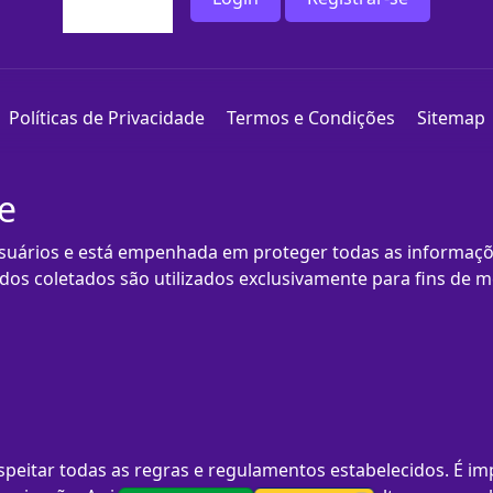
Políticas de Privacidade
Termos e Condições
Sitemap
de
usuários e está empenhada em proteger todas as informaçõ
os coletados são utilizados exclusivamente para fins de m
eitar todas as regras e regulamentos estabelecidos. É imp