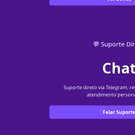
💬 Suporte Di
Cha
Suporte direto via Telegram, r
atendimento persona
Falar Suport