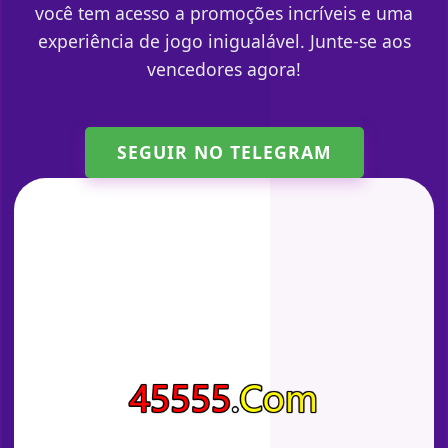
você tem acesso a promoções incríveis e uma
experiência de jogo inigualável. Junte-se aos
vencedores agora!
SEGUIR NO TELEGRAM