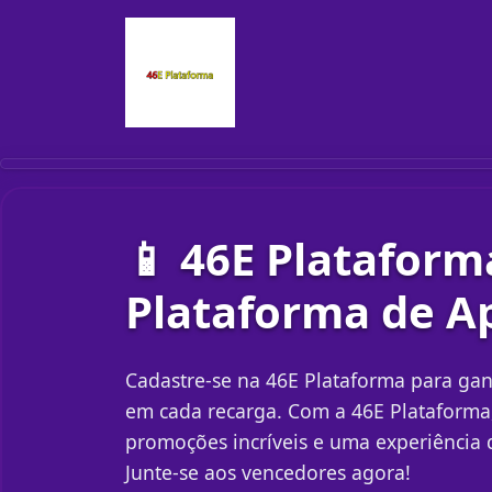
📱 46E Plataform
Plataforma de A
Cadastre-se na 46E Plataforma para ga
em cada recarga. Com a 46E Plataforma
promoções incríveis e uma experiência d
Junte-se aos vencedores agora!