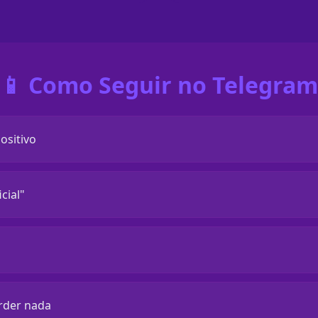
📱 Como Seguir no Telegram
ositivo
cial"
erder nada