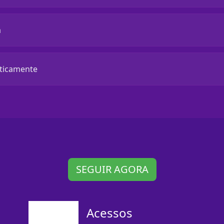
a
aticamente
SEGUIR AGORA
Acessos