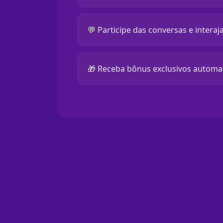
💬 Participe das conversas e interaj
🎁 Receba bônus exclusivos autom