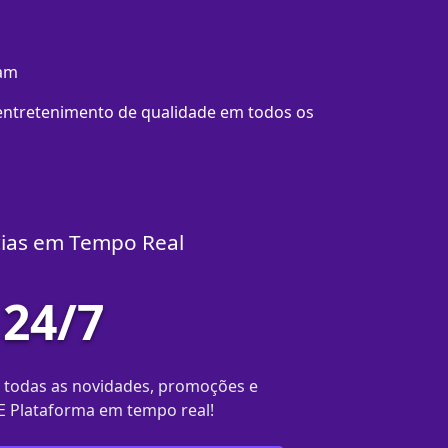
ram
 entretenimento de qualidade em todos os
cias em Tempo Real
24/7
e todas as novidades, promoções e
E Plataforma em tempo real!