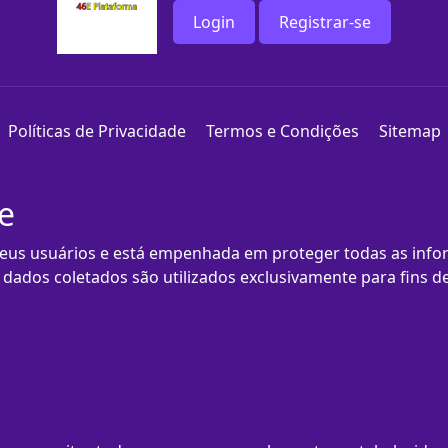
Login
Registrar-se
Políticas de Privacidade
Termos e Condições
Sitemap
de
 seus usuários e está empenhada em proteger todas as inf
dados coletados são utilizados exclusivamente para fins d