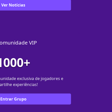
Ver Notícias
Comunidade VIP
1000+
unidade exclusiva de jogadores e
rtilhe experiências!
Entrar Grupo