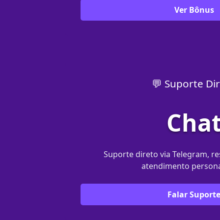
Ver Bônus
💬 Suporte Di
Cha
Suporte direto via Telegram, r
atendimento persona
Falar Suport