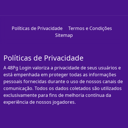
Políticas de Privacidade
Termos e Condições
Sitemap
Políticas de Privacidade
A 48Pg Login valoriza a privacidade de seus usuários e
está empenhada em proteger todas as informações
pessoais fornecidas durante o uso de nossos canais de
comunicação. Todos os dados coletados são utilizados
exclusivamente para fins de melhoria contínua da
experiência de nossos jogadores.