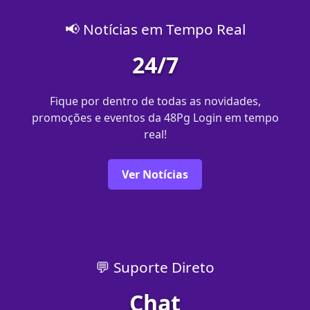
📢 Notícias em Tempo Real
24/7
Fique por dentro de todas as novidades,
promoções e eventos da 48Pg Login em tempo
real!
Ver Notícias
💬 Suporte Direto
Chat