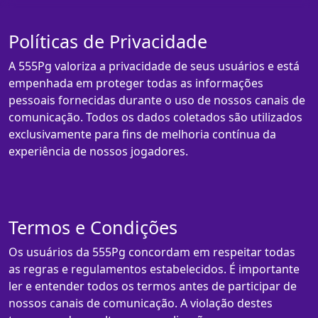
Políticas de Privacidade
A 555Pg valoriza a privacidade de seus usuários e está
empenhada em proteger todas as informações
pessoais fornecidas durante o uso de nossos canais de
comunicação. Todos os dados coletados são utilizados
exclusivamente para fins de melhoria contínua da
experiência de nossos jogadores.
Termos e Condições
Os usuários da 555Pg concordam em respeitar todas
as regras e regulamentos estabelecidos. É importante
ler e entender todos os termos antes de participar de
nossos canais de comunicação. A violação destes