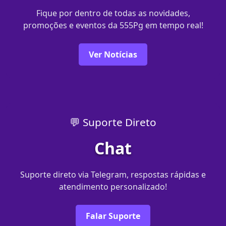
Fique por dentro de todas as novidades,
promoções e eventos da 555Pg em tempo real!
Ver Notícias
💬 Suporte Direto
Chat
Suporte direto via Telegram, respostas rápidas e
atendimento personalizado!
Falar Suporte