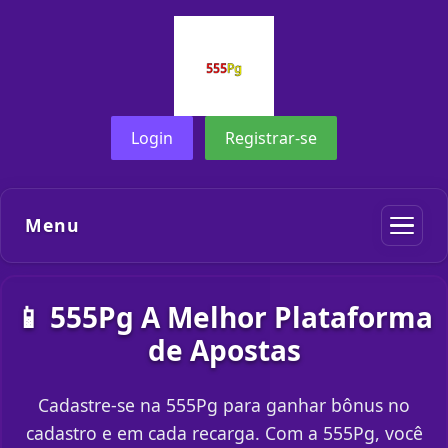
Login
Registrar-se
Menu
📱 555Pg A Melhor Plataforma
de Apostas
Cadastre-se na 555Pg para ganhar bônus no
cadastro e em cada recarga. Com a 555Pg, você