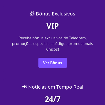
🎁 Bônus Exclusivos
VIP
Receba bônus exclusivos do Telegram,
promoções especiais e códigos promocionais
únicos!
Ver Bônus
📢 Notícias em Tempo Real
24/7