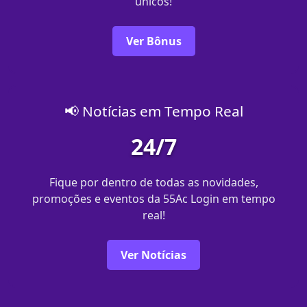
únicos!
Ver Bônus
📢 Notícias em Tempo Real
24/7
Fique por dentro de todas as novidades,
promoções e eventos da 55Ac Login em tempo
real!
Ver Notícias