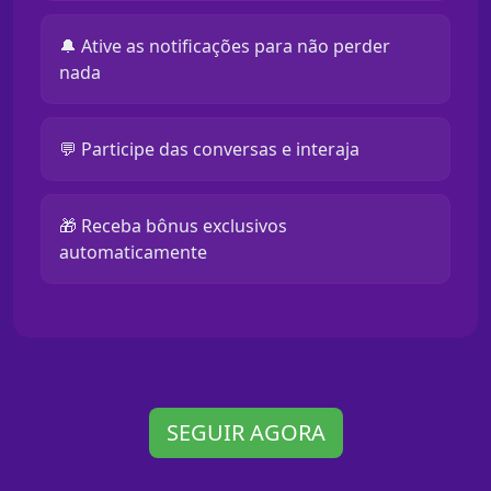
🔔 Ative as notificações para não perder
nada
💬 Participe das conversas e interaja
🎁 Receba bônus exclusivos
automaticamente
SEGUIR AGORA