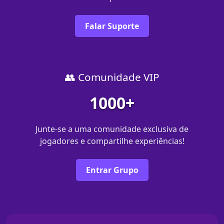
Falar Suporte
👥 Comunidade VIP
1000+
Junte-se a uma comunidade exclusiva de
jogadores e compartilhe experiências!
Entrar Grupo