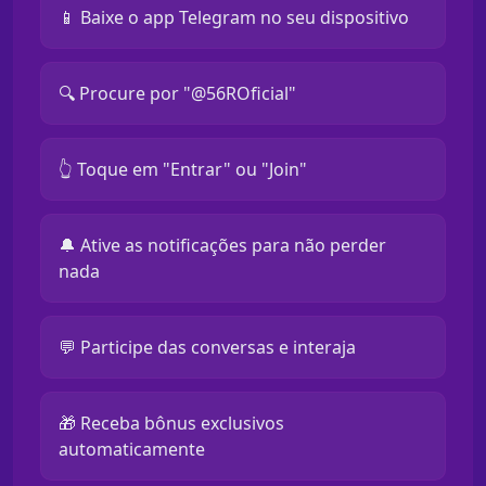
📱 Baixe o app Telegram no seu dispositivo
🔍 Procure por "@56ROficial"
👆 Toque em "Entrar" ou "Join"
🔔 Ative as notificações para não perder
nada
💬 Participe das conversas e interaja
🎁 Receba bônus exclusivos
automaticamente