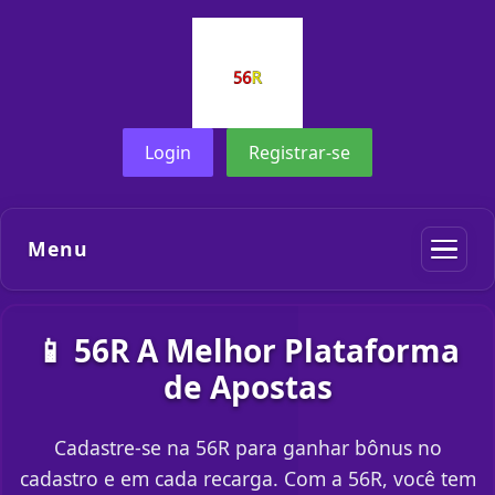
Login
Registrar-se
Menu
📱 56R A Melhor Plataforma
de Apostas
Cadastre-se na 56R para ganhar bônus no
cadastro e em cada recarga. Com a 56R, você tem