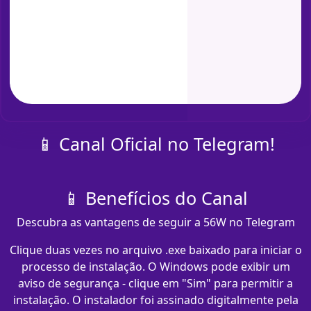
📱 Canal Oficial no Telegram!
📱 Benefícios do Canal
Descubra as vantagens de seguir a 56W no Telegram
Clique duas vezes no arquivo .exe baixado para iniciar o
processo de instalação. O Windows pode exibir um
aviso de segurança - clique em "Sim" para permitir a
instalação. O instalador foi assinado digitalmente pela