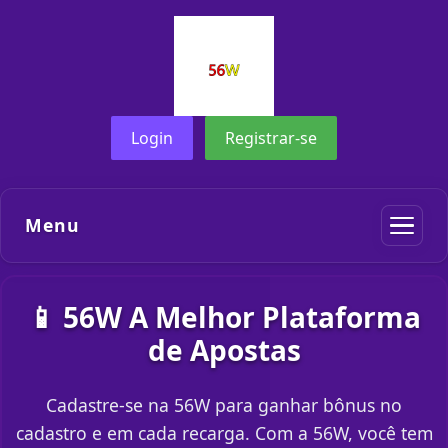
Login
Registrar-se
Menu
📱 56W A Melhor Plataforma
de Apostas
Cadastre-se na 56W para ganhar bônus no
cadastro e em cada recarga. Com a 56W, você tem