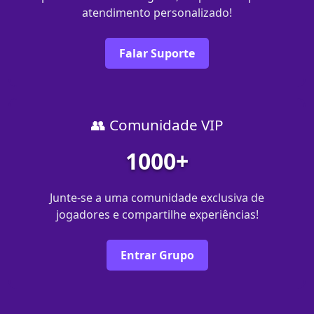
atendimento personalizado!
Falar Suporte
👥 Comunidade VIP
1000+
Junte-se a uma comunidade exclusiva de
jogadores e compartilhe experiências!
Entrar Grupo