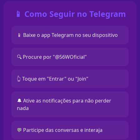
📱 Como Seguir no Telegram
📱 Baixe o app Telegram no seu dispositivo
🔍 Procure por "@56WOficial"
👆 Toque em "Entrar" ou "Join"
🔔 Ative as notificações para não perder
nada
💬 Participe das conversas e interaja