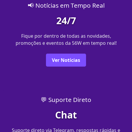
📢 Notícias em Tempo Real
24/7
Fique por dentro de todas as novidades,
promoções e eventos da 56W em tempo real!
Ver Notícias
💬 Suporte Direto
Chat
Suporte direto via Telegram, respostas rápidas e