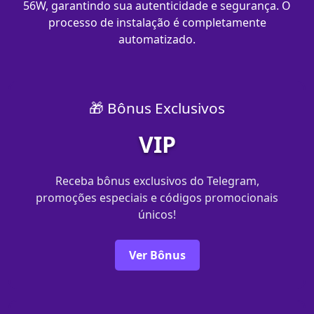
56W, garantindo sua autenticidade e segurança. O
processo de instalação é completamente
automatizado.
🎁 Bônus Exclusivos
VIP
Receba bônus exclusivos do Telegram,
promoções especiais e códigos promocionais
únicos!
Ver Bônus