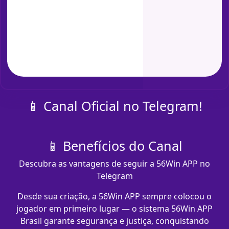
📱 Canal Oficial no Telegram!
📱 Benefícios do Canal
Descubra as vantagens de seguir a 56Win APP no
Telegram
Desde sua criação, a 56Win APP sempre colocou o
jogador em primeiro lugar — o sistema 56Win APP
Brasil garante segurança e justiça, conquistando