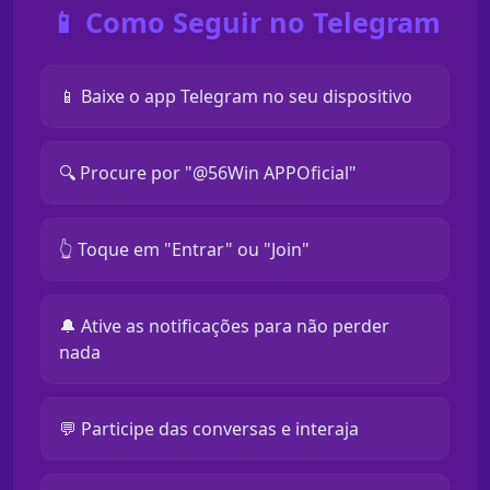
📱 Como Seguir no Telegram
📱 Baixe o app Telegram no seu dispositivo
🔍 Procure por "@56Win APPOficial"
👆 Toque em "Entrar" ou "Join"
🔔 Ative as notificações para não perder
nada
💬 Participe das conversas e interaja