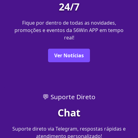
24/7
Fique por dentro de todas as novidades,
promoções e eventos da 56Win APP em tempo
real!
Ver Notícias
💬 Suporte Direto
Chat
Suporte direto via Telegram, respostas rápidas e
atendimento personalizado!