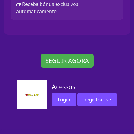
🎁 Receba bônus exclusivos
automaticamente
SEGUIR AGORA
Acessos
Login
Registrar-se