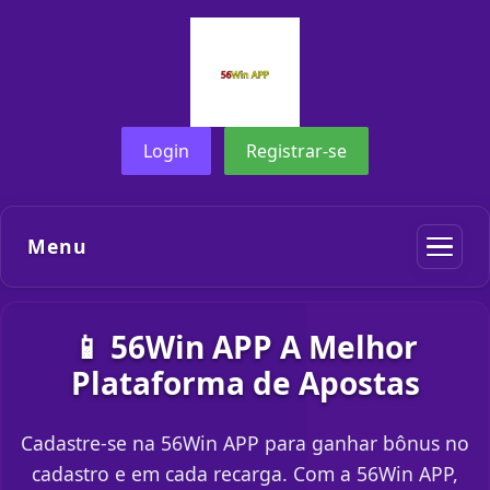
Login
Registrar-se
Menu
📱 56Win APP A Melhor
Plataforma de Apostas
Cadastre-se na 56Win APP para ganhar bônus no
cadastro e em cada recarga. Com a 56Win APP,