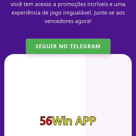
você tem acesso a promoções incríveis e uma
experiência de jogo inigualável. Junte-se aos
vencedores agora!
SEGUIR NO TELEGRAM