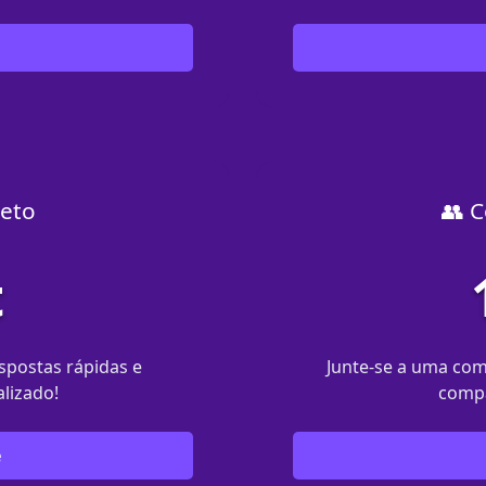
reto
👥 
t
espostas rápidas e
Junte-se a uma com
lizado!
compa
e