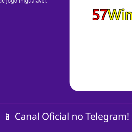
e jogo inigualável.
📱 Canal Oficial no Telegram!