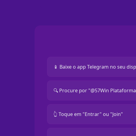
📱 Baixe o app Telegram no seu disp
🔍 Procure por "@57Win PlataformaO
👆 Toque em "Entrar" ou "Join"