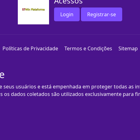
Acessos
Login
Registrar-se
Políticas de Privacidade
Termos e Condições
Sitemap
de
de seus usuários e está empenhada em proteger todas as i
 os dados coletados são utilizados exclusivamente para fi