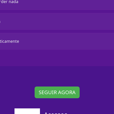
erder nada
a
aticamente
SEGUIR AGORA