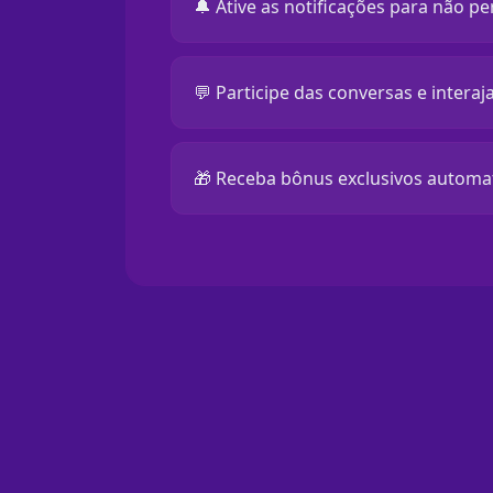
🔔 Ative as notificações para não p
💬 Participe das conversas e interaj
🎁 Receba bônus exclusivos autom