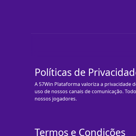
Políticas de Privacida
A 57Win Plataforma valoriza a privacidade 
uso de nossos canais de comunicação. Todos
nossos jogadores.
Termos e Condições