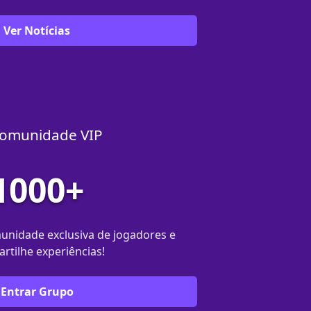
Ver Notícias
Comunidade VIP
1000+
unidade exclusiva de jogadores e
rtilhe experiências!
Entrar Grupo