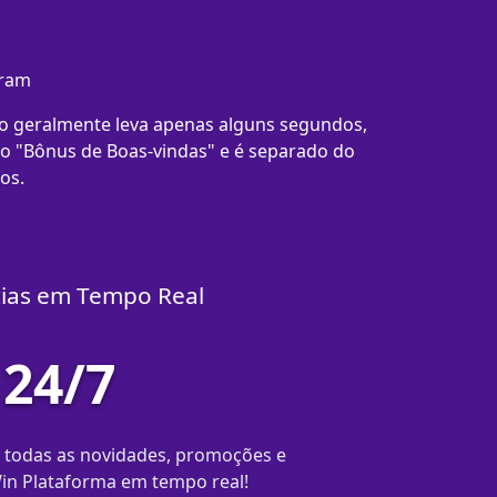
gram
o geralmente leva apenas alguns segundos,
o "Bônus de Boas-vindas" e é separado do
os.
cias em Tempo Real
24/7
e todas as novidades, promoções e
in Plataforma em tempo real!