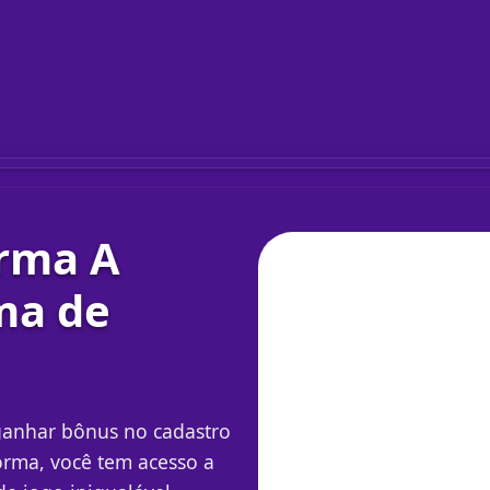
orma A
ma de
ganhar bônus no cadastro
orma, você tem acesso a