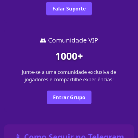
Falar Suporte
👥 Comunidade VIP
1000+
Junte-se a uma comunidade exclusiva de
jogadores e compartilhe experiências!
Entrar Grupo
📱 Como Seguir no Telegram