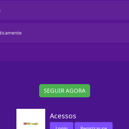
a
aticamente
SEGUIR AGORA
Acessos
Login
Registrar-se