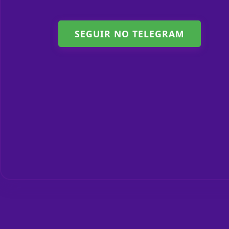
SEGUIR NO TELEGRAM