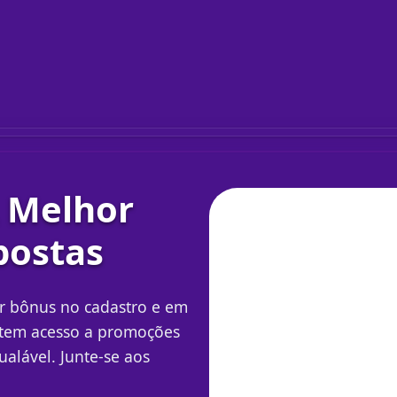
A Melhor
postas
r bônus no cadastro e em
 tem acesso a promoções
ualável. Junte-se aos