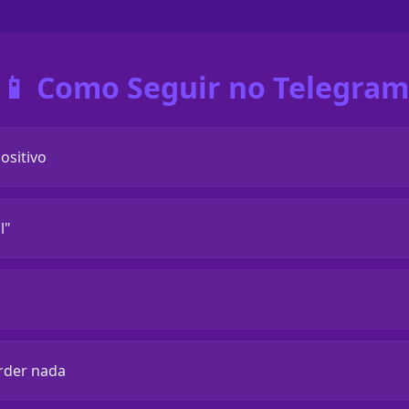
📱 Como Seguir no Telegram
ositivo
l"
erder nada