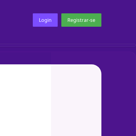
Login
Registrar-se