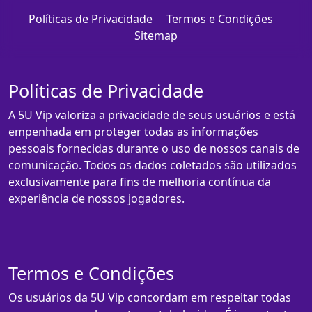
Políticas de Privacidade
Termos e Condições
Sitemap
Políticas de Privacidade
A 5U Vip valoriza a privacidade de seus usuários e está
empenhada em proteger todas as informações
pessoais fornecidas durante o uso de nossos canais de
comunicação. Todos os dados coletados são utilizados
exclusivamente para fins de melhoria contínua da
experiência de nossos jogadores.
Termos e Condições
Os usuários da 5U Vip concordam em respeitar todas