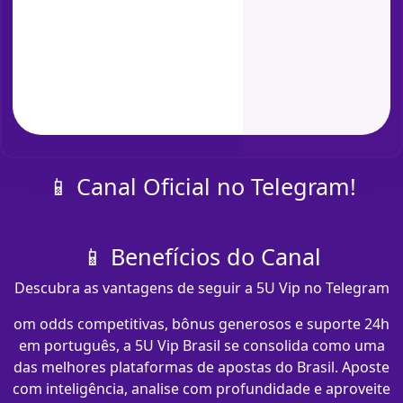
📱 Canal Oficial no Telegram!
📱 Benefícios do Canal
Descubra as vantagens de seguir a 5U Vip no Telegram
om odds competitivas, bônus generosos e suporte 24h
em português, a 5U Vip Brasil se consolida como uma
das melhores plataformas de apostas do Brasil. Aposte
com inteligência, analise com profundidade e aproveite