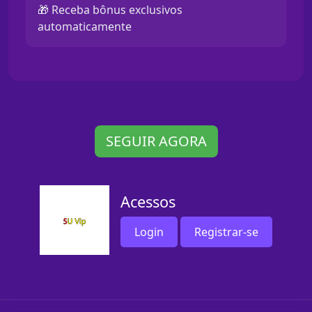
🎁 Receba bônus exclusivos
automaticamente
SEGUIR AGORA
Acessos
Login
Registrar-se