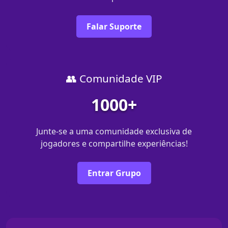
Falar Suporte
👥 Comunidade VIP
1000+
Junte-se a uma comunidade exclusiva de
jogadores e compartilhe experiências!
Entrar Grupo