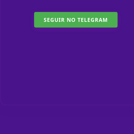
SEGUIR NO TELEGRAM