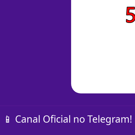
📱 Canal Oficial no Telegram!