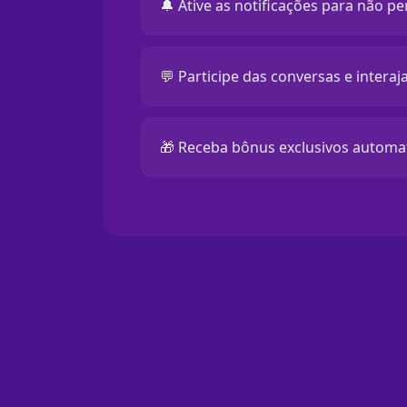
🔔 Ative as notificações para não p
💬 Participe das conversas e interaj
🎁 Receba bônus exclusivos autom