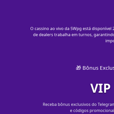
O cassino ao vivo da 5Wpg está disponível 
de dealers trabalha em turnos, garantind
impo
🎁 Bônus Exclu
VIP
Receba bônus exclusivos do Telegra
e códigos promocionai