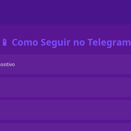
📱 Como Seguir no Telegram
ositivo