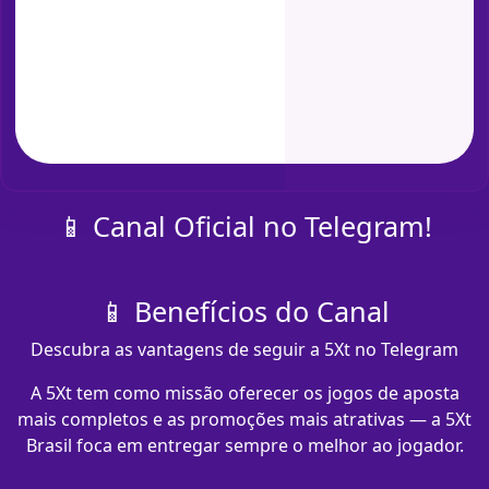
📱 Canal Oficial no Telegram!
📱 Benefícios do Canal
Descubra as vantagens de seguir a 5Xt no Telegram
A 5Xt tem como missão oferecer os jogos de aposta
mais completos e as promoções mais atrativas — a 5Xt
Brasil foca em entregar sempre o melhor ao jogador.