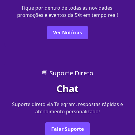
Fique por dentro de todas as novidades,
promoções e eventos da 5Xt em tempo real!
Ver Notícias
💬 Suporte Direto
Chat
Suporte direto via Telegram, respostas rápidas e
atendimento personalizado!
Falar Suporte