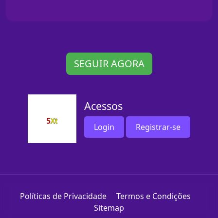
SEGUIR AGORA
Acessos
Login
Registrar-se
Políticas de Privacidade
Termos e Condições
Sitemap