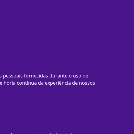
s pessoais fornecidas durante o uso de
elhoria contínua da experiência de nossos