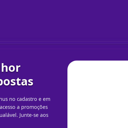
lhor
postas
nus no cadastro e em
 acesso a promoções
ualável. Junte-se aos