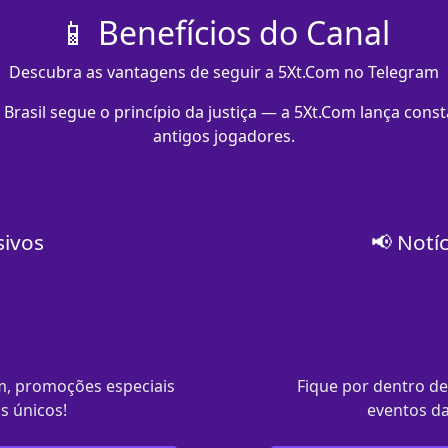
📱 Benefícios do Canal
Descubra as vantagens de seguir a 5Xt.Com no Telegram
 Brasil segue o princípio da justiça — a 5Xt.Com lança co
antigos jogadores.
sivos
📢 Notí
m, promoções especiais
Fique por dentro d
s únicos!
eventos d