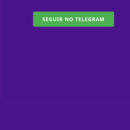
SEGUIR NO TELEGRAM