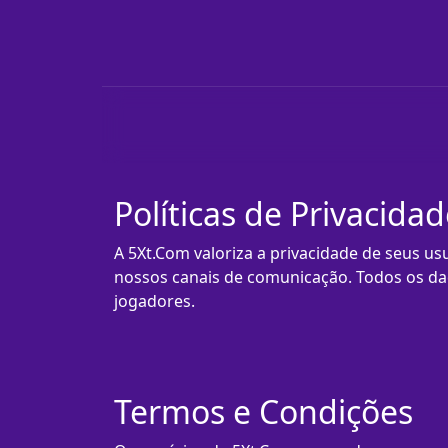
Políticas de Privacida
A 5Xt.Com valoriza a privacidade de seus u
nossos canais de comunicação. Todos os dad
jogadores.
Termos e Condições