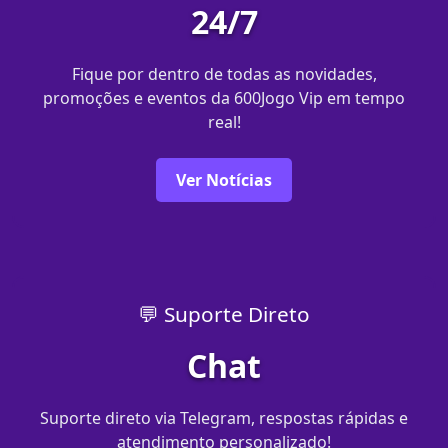
24/7
Fique por dentro de todas as novidades,
promoções e eventos da 600Jogo Vip em tempo
real!
Ver Notícias
💬 Suporte Direto
Chat
Suporte direto via Telegram, respostas rápidas e
atendimento personalizado!