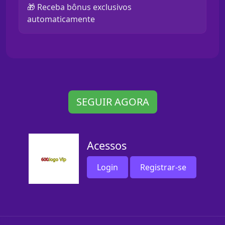
🎁 Receba bônus exclusivos
automaticamente
SEGUIR AGORA
Acessos
Login
Registrar-se