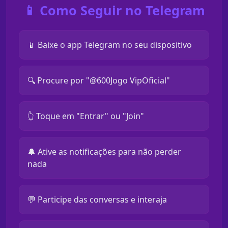
📱 Como Seguir no Telegram
📱 Baixe o app Telegram no seu dispositivo
🔍 Procure por "@600Jogo VipOficial"
👆 Toque em "Entrar" ou "Join"
🔔 Ative as notificações para não perder
nada
💬 Participe das conversas e interaja