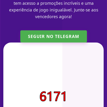
tem acesso a promoções incríveis e uma
experiência de jogo inigualável. Junte-se aos
vencedores agora!
SEGUIR NO TELEGRAM