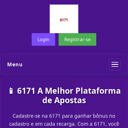
Login
Registrar-se
Menu
📱 6171 A Melhor Plataforma
de Apostas
Cadastre-se na 6171 para ganhar bônus no
cadastro e em cada recarga. Com a 6171, você