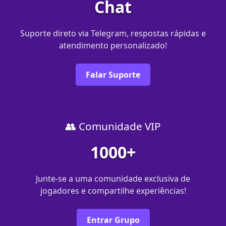
Chat
Suporte direto via Telegram, respostas rápidas e
atendimento personalizado!
Falar Suporte
👥 Comunidade VIP
1000+
Junte-se a uma comunidade exclusiva de
jogadores e compartilhe experiências!
Entrar Grupo