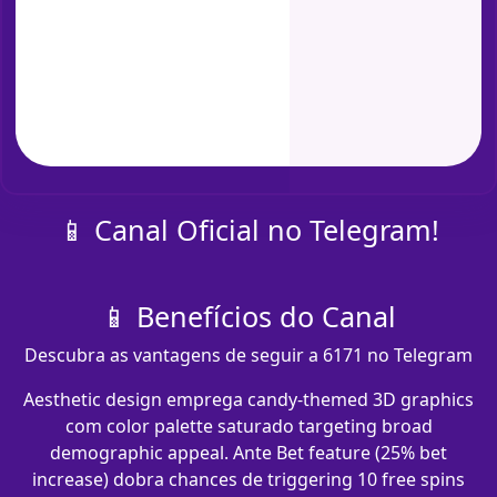
📱 Canal Oficial no Telegram!
📱 Benefícios do Canal
Descubra as vantagens de seguir a 6171 no Telegram
Aesthetic design emprega candy-themed 3D graphics
com color palette saturado targeting broad
demographic appeal. Ante Bet feature (25% bet
increase) dobra chances de triggering 10 free spins