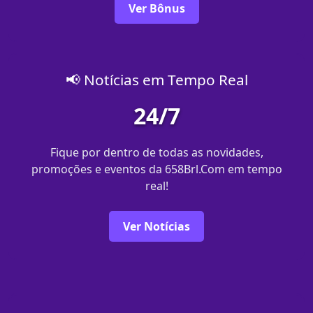
Ver Bônus
📢 Notícias em Tempo Real
24/7
Fique por dentro de todas as novidades,
promoções e eventos da 658Brl.Com em tempo
real!
Ver Notícias