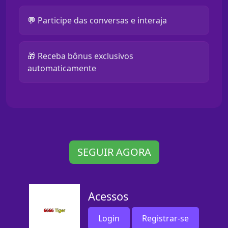
💬 Participe das conversas e interaja
🎁 Receba bônus exclusivos
automaticamente
SEGUIR AGORA
Acessos
Login
Registrar-se