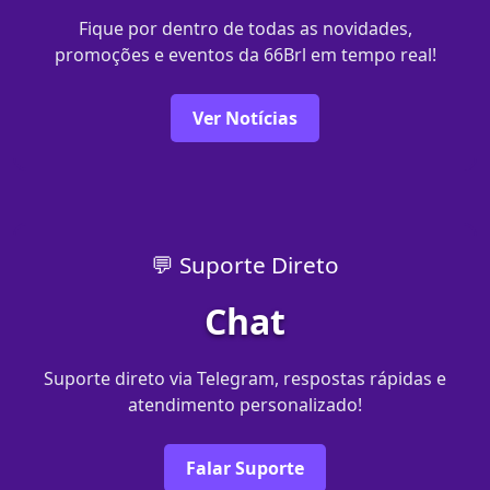
Fique por dentro de todas as novidades,
promoções e eventos da 66Brl em tempo real!
Ver Notícias
💬 Suporte Direto
Chat
Suporte direto via Telegram, respostas rápidas e
atendimento personalizado!
Falar Suporte