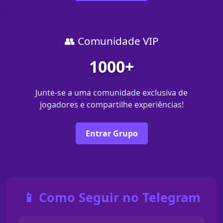
👥 Comunidade VIP
1000+
Junte-se a uma comunidade exclusiva de
jogadores e compartilhe experiências!
Entrar Grupo
📱 Como Seguir no Telegram