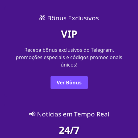
🎁 Bônus Exclusivos
VIP
Receba bônus exclusivos do Telegram,
promoções especiais e códigos promocionais
únicos!
Ver Bônus
📢 Notícias em Tempo Real
24/7