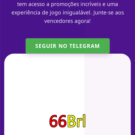
tem acesso a promoções incríveis e uma
experiência de jogo inigualável. Junte-se aos
vencedores agora!
SEGUIR NO TELEGRAM