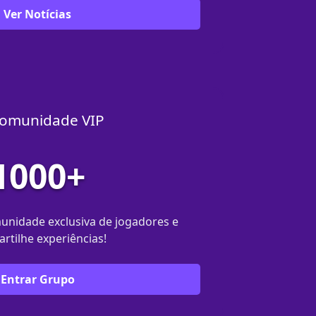
Ver Notícias
Comunidade VIP
1000+
unidade exclusiva de jogadores e
rtilhe experiências!
Entrar Grupo