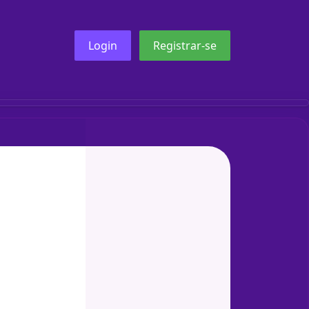
Login
Registrar-se