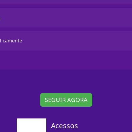
a
aticamente
SEGUIR AGORA
Acessos