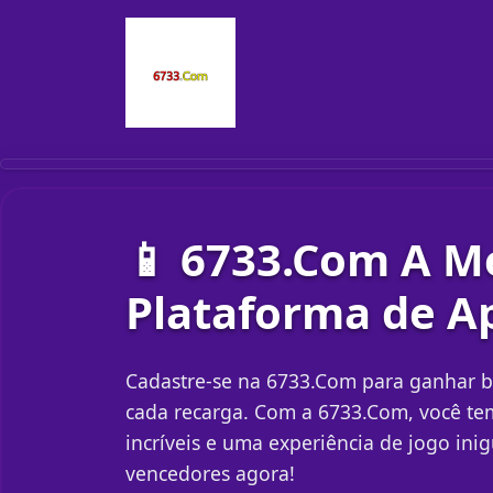
📱 6733.Com A M
Plataforma de A
Cadastre-se na 6733.Com para ganhar 
cada recarga. Com a 6733.Com, você t
incríveis e uma experiência de jogo inig
vencedores agora!