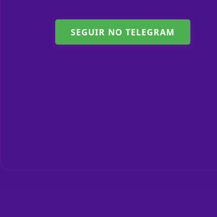
SEGUIR NO TELEGRAM