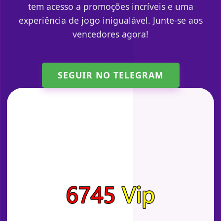
tem acesso a promoções incríveis e uma
experiência de jogo inigualável. Junte-se aos
vencedores agora!
SEGUIR NO TELEGRAM