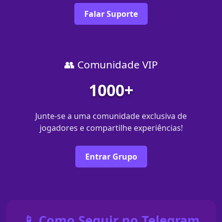
Falar Suporte
👥 Comunidade VIP
1000+
Junte-se a uma comunidade exclusiva de
jogadores e compartilhe experiências!
Entrar Grupo
📱 Como Seguir no Telegram