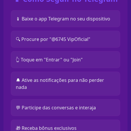
📱 Baixe o app Telegram no seu dispositivo
🔍 Procure por "@6745 VipOficial"
👆 Toque em "Entrar" ou "Join"
🔔 Ative as notificações para não perder
nada
💬 Participe das conversas e interaja
🎁 Receba bônus exclusivos