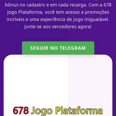
bônus no cadastro e em cada recarga. Com a 678
Jogo Plataforma, você tem acesso a promoções
incríveis e uma experiência de jogo inigualável.
Junte-se aos vencedores agora!
SEGUIR NO TELEGRAM