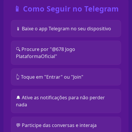
📱 Como Seguir no Telegram
📱 Baixe o app Telegram no seu dispositivo
🔍 Procure por "@678 Jogo
PlataformaOficial"
👆 Toque em "Entrar" ou "Join"
🔔 Ative as notificações para não perder
nada
💬 Participe das conversas e interaja