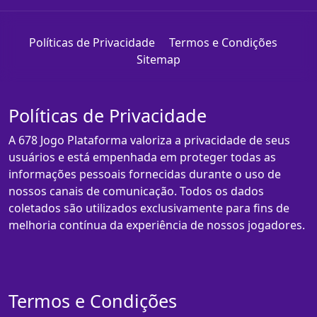
Políticas de Privacidade
Termos e Condições
Sitemap
Políticas de Privacidade
A 678 Jogo Plataforma valoriza a privacidade de seus
usuários e está empenhada em proteger todas as
informações pessoais fornecidas durante o uso de
nossos canais de comunicação. Todos os dados
coletados são utilizados exclusivamente para fins de
melhoria contínua da experiência de nossos jogadores.
Termos e Condições