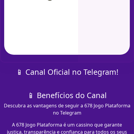
📱 Canal Oficial no Telegram!
📱 Benefícios do Canal
Descubra as vantagens de seguir a 678 Jogo Plataforma
no Telegram
A 678 Jogo Plataforma é um cassino que garante
justiça, transparência e confiança para todos os seus