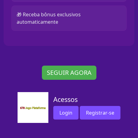
🎁 Receba bônus exclusivos
automaticamente
SEGUIR AGORA
Acessos
Login
Registrar-se