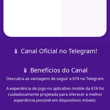
📱 Canal Oficial no Telegram!
📱 Benefícios do Canal
Descubra as vantagens de seguir a 67A no Telegram
A experiência de jogo no aplicativo mobile da 67A foi
cuidadosamente projetada para oferecer a melhor
experiência possível em dispositivos móveis: