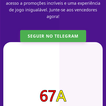
acesso a promoções incríveis e uma experiência
de jogo inigualável. Junte-se aos vencedores
agora!
SEGUIR NO TELEGRAM