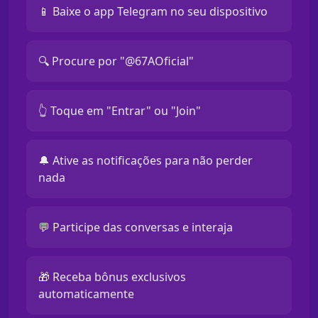
📱 Baixe o app Telegram no seu dispositivo
🔍 Procure por "@67AOficial"
👆 Toque em "Entrar" ou "Join"
🔔 Ative as notificações para não perder
nada
💬 Participe das conversas e interaja
🎁 Receba bônus exclusivos
automaticamente