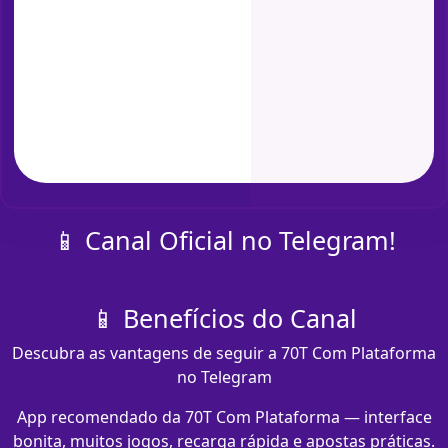
📱 Canal Oficial no Telegram!
📱 Benefícios do Canal
Descubra as vantagens de seguir a 70T Com Plataforma
no Telegram
App recomendado da 70T Com Plataforma — interface
bonita, muitos jogos, recarga rápida e apostas práticas.