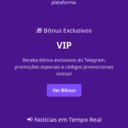
plataforma.
🎁 Bônus Exclusivos
VIP
Receba bônus exclusivos do Telegram,
promoções especiais e códigos promocionais
únicos!
Ver Bônus
📢 Notícias em Tempo Real