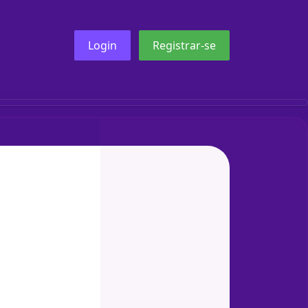
Login
Registrar-se