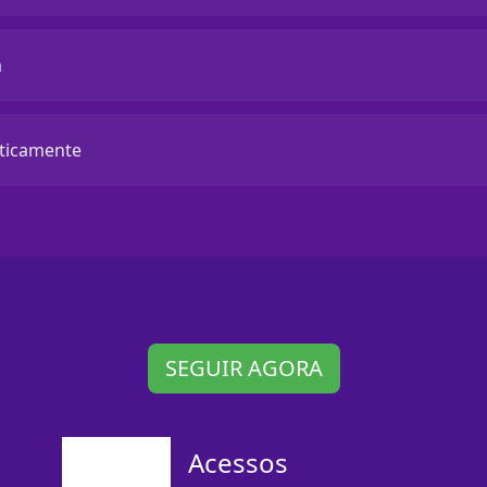
a
aticamente
SEGUIR AGORA
Acessos