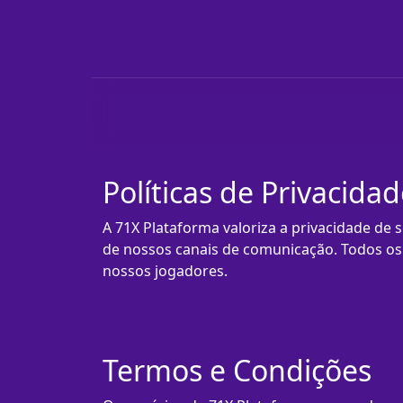
Políticas de Privacida
A 71X Plataforma valoriza a privacidade de
de nossos canais de comunicação. Todos os 
nossos jogadores.
Termos e Condições