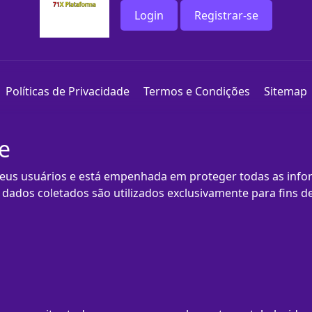
Login
Registrar-se
Políticas de Privacidade
Termos e Condições
Sitemap
de
 seus usuários e está empenhada em proteger todas as inf
dados coletados são utilizados exclusivamente para fins d