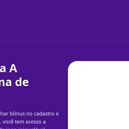
a A
ma de
nhar bônus no cadastro e
, você tem acesso a