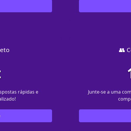
reto
👥 
t
espostas rápidas e
Junte-se a uma com
lizado!
compa
e