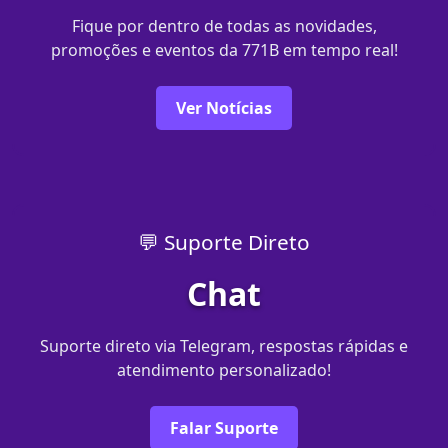
Fique por dentro de todas as novidades,
promoções e eventos da 771B em tempo real!
Ver Notícias
💬 Suporte Direto
Chat
Suporte direto via Telegram, respostas rápidas e
atendimento personalizado!
Falar Suporte