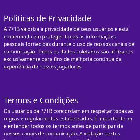
Políticas de Privacidade
A 771B valoriza a privacidade de seus usuários e está
empenhada em proteger todas as informações
pessoais fornecidas durante o uso de nossos canais de
comunicação. Todos os dados coletados são utilizados
exclusivamente para fins de melhoria contínua da
experiência de nossos jogadores.
Termos e Condições
Os usuários da 771B concordam em respeitar todas as
regras e regulamentos estabelecidos. É importante ler
e entender todos os termos antes de participar de
nossos canais de comunicação. A violação destes