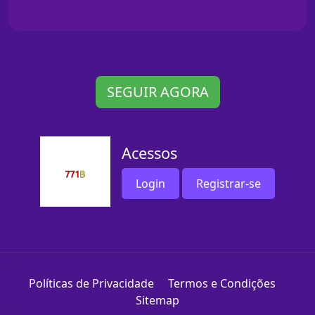
SEGUIR AGORA
Acessos
Login
Registrar-se
Políticas de Privacidade
Termos e Condições
Sitemap