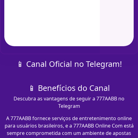
📱 Canal Oficial no Telegram!
📱 Benefícios do Canal
Descubra as vantagens de seguir a 777AABB no
Telegram
A 777AABB fornece serviços de entretenimento online
para usuários brasileiros, e a 777AABB Online Com está
sempre comprometida com um ambiente de apostas