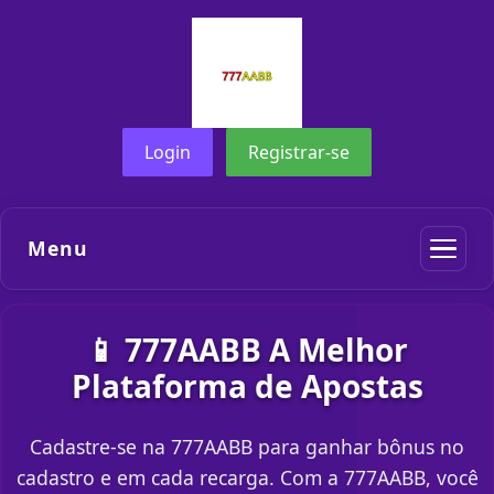
Login
Registrar-se
Menu
📱 777AABB A Melhor
Plataforma de Apostas
Cadastre-se na 777AABB para ganhar bônus no
cadastro e em cada recarga. Com a 777AABB, você