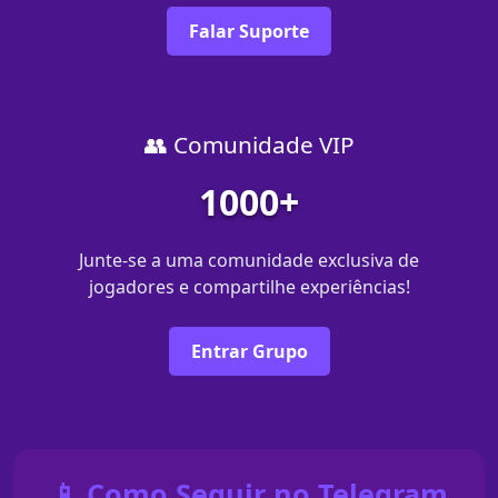
Falar Suporte
👥 Comunidade VIP
1000+
Junte-se a uma comunidade exclusiva de
jogadores e compartilhe experiências!
Entrar Grupo
📱 Como Seguir no Telegram