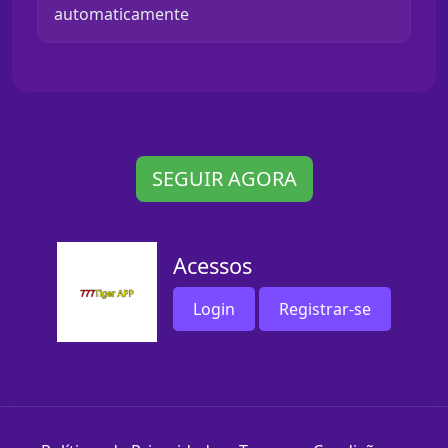
automaticamente
SEGUIR AGORA
Acessos
Login
Registrar-se