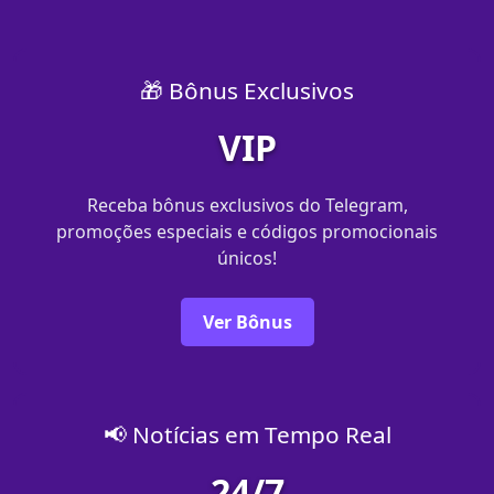
🎁 Bônus Exclusivos
VIP
Receba bônus exclusivos do Telegram,
promoções especiais e códigos promocionais
únicos!
Ver Bônus
📢 Notícias em Tempo Real
24/7