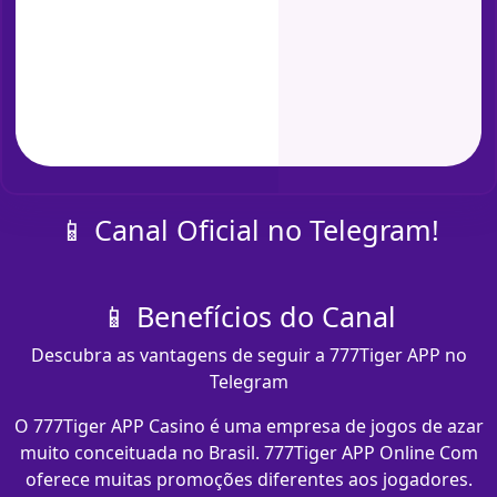
📱 Canal Oficial no Telegram!
📱 Benefícios do Canal
Descubra as vantagens de seguir a 777Tiger APP no
Telegram
O 777Tiger APP Casino é uma empresa de jogos de azar
muito conceituada no Brasil. 777Tiger APP Online Com
oferece muitas promoções diferentes aos jogadores.