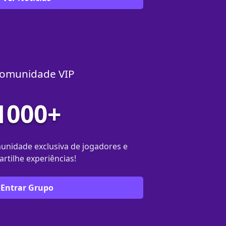
Comunidade VIP
1000+
unidade exclusiva de jogadores e
rtilhe experiências!
Entrar Grupo