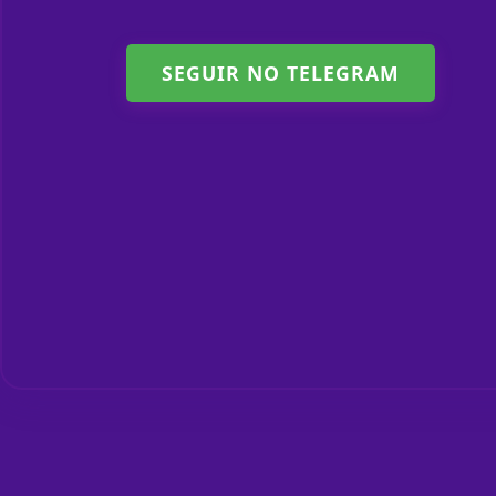
SEGUIR NO TELEGRAM