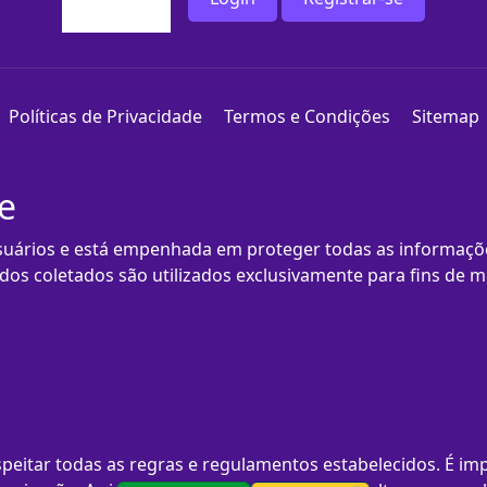
Políticas de Privacidade
Termos e Condições
Sitemap
de
usuários e está empenhada em proteger todas as informaçõ
os coletados são utilizados exclusivamente para fins de m
eitar todas as regras e regulamentos estabelecidos. É imp