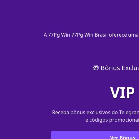
A 77Pg Win 77Pg Win Brasil oferece uma 
🎁 Bônus Exclu
VIP
Receba bônus exclusivos do Telegra
e códigos promocionai
Ver Bônus