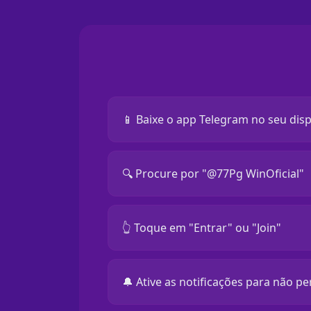
📱 Baixe o app Telegram no seu disp
🔍 Procure por "@77Pg WinOficial"
👆 Toque em "Entrar" ou "Join"
🔔 Ative as notificações para não p