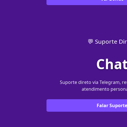
💬 Suporte Di
Cha
Suporte direto via Telegram, r
atendimento persona
Falar Suport