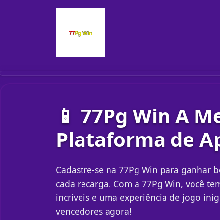
📱 77Pg Win A M
Plataforma de A
Cadastre-se na 77Pg Win para ganhar b
cada recarga. Com a 77Pg Win, você te
incríveis e uma experiência de jogo inig
vencedores agora!